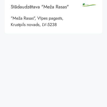
Stādaudzētava "Meža Rasas"
"Meža Rasas", Vīpes pagasts,
Krustpils novads, LV-5238
© Labie Koki
Privātuma politika
Par ceļvedi
Stādaudzētavas