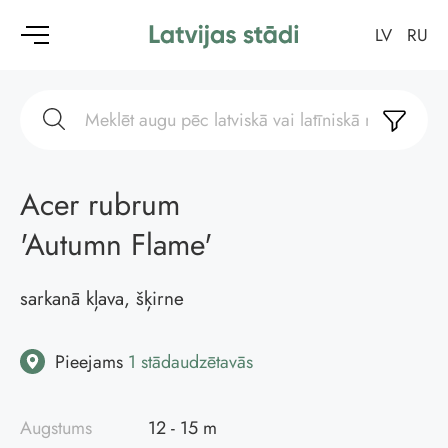
LV
RU
Acer rubrum
'Autumn Flame'
sarkanā kļava, šķirne
Pieejams
1 stādaudzētavās
Augstums
12 - 15 m