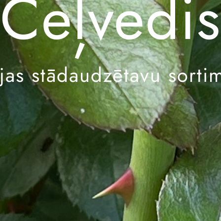
Ceļvedis
ijas stādaudzētavu sorti