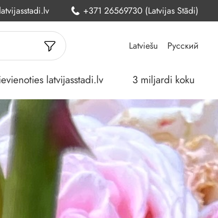
atvijasstadi.lv
+371 26569730 (Latvijas Stādi)
Latviešu
Русский
ienoties latvijasstadi.lv
3 miljardi koku