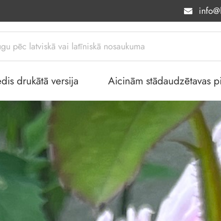
info@l
dis drukātā versija
Aicinām stādaudzētavas piev