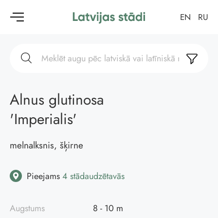
EN
RU
Alnus glutinosa
'Imperialis'
melnalksnis, šķirne
Pieejams
4 stādaudzētavās
Augstums
8 - 10 m