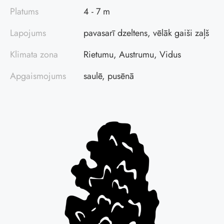
Platums
4 - 7 m
Lapojums
pavasarī dzeltens, vēlāk gaiši zaļš
Klimata zona
Rietumu, Austrumu, Vidus
Apgaismojums
saulē, pusēnā