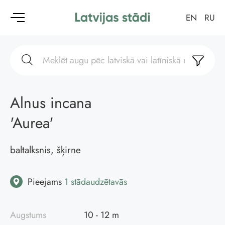
EN
RU
Alnus incana
'Aurea'
baltalksnis, šķirne
Pieejams
1 stādaudzētavās
Augstums
10 - 12 m