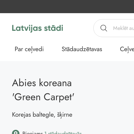
Par ceļvedi
Stādaudzētavas
Ceļve
Abies koreana
'Green Carpet'
Korejas baltegle, šķirne
Pieejams
1 stādaudzētavās