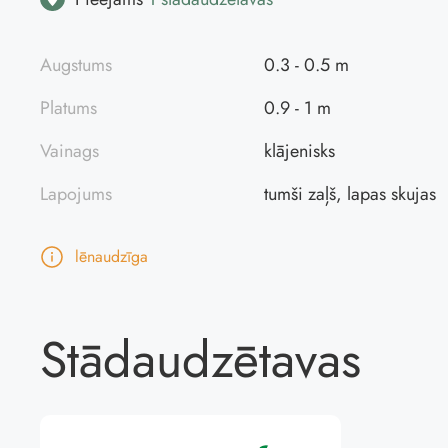
Augstums
0.3 - 0.5 m
Platums
0.9 - 1 m
Vainags
klājenisks
Lapojums
tumši zaļš, lapas skujas
lēnaudzīga
Stādaudzētavas