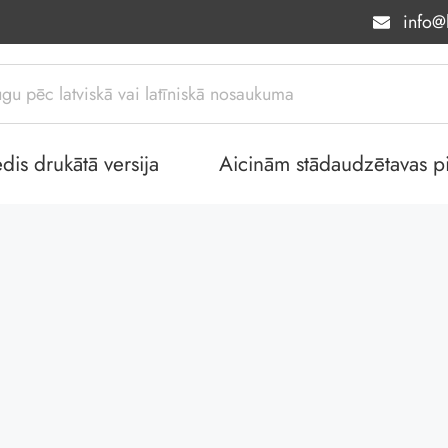
info@l
dis drukātā versija
Aicinām stādaudzētavas piev