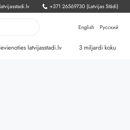
atvijasstadi.lv
+371 26569730 (Latvijas Stādi)
English
Русский
ienoties latvijasstadi.lv
3 miljardi koku