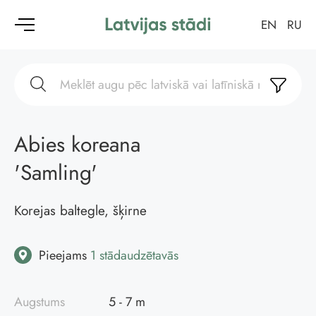
EN
RU
Abies koreana
'Samling'
Korejas baltegle, šķirne
Pieejams
1 stādaudzētavās
Augstums
5 - 7 m