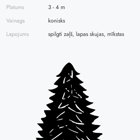
Platums
3 - 4 m
Vainags
konisks
Lapojums
spilgti zaļš, lapas skujas, mīkstas