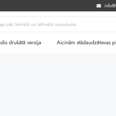
info@l
dis drukātā versija
Aicinām stādaudzētavas piev