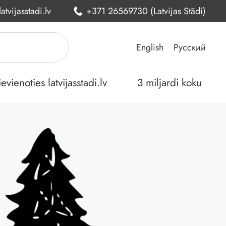
atvijasstadi.lv
+371 26569730 (Latvijas Stādi)
English
Русский
ienoties latvijasstadi.lv
3 miljardi koku