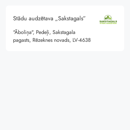
Stādu audzētava „Sakstagals”
"Āboliņa", Pedeļi, Sakstagala
pagasts, Rēzeknes novads, LV-4638
© Labie Koki