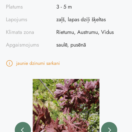
Platums
3 - 5 m
Lapojums
zaļš, lapas dziļi šķeltas
Klimata zona
Rietumu, Austrumu, Vidus
Apgaismojums
saulē, pusēnā
jaunie dzinumi sarkani