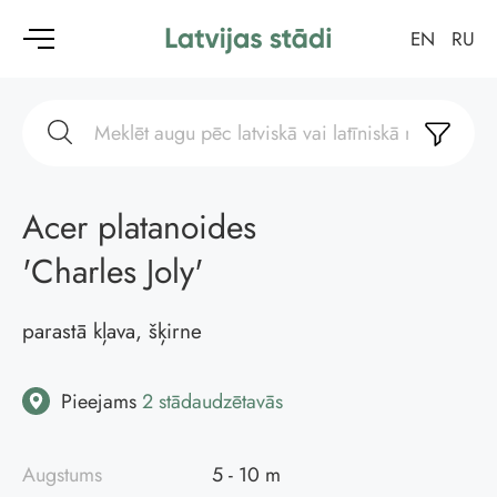
EN
RU
Acer platanoides
'Charles Joly'
parastā kļava, šķirne
Pieejams
2 stādaudzētavās
Augstums
5 - 10 m