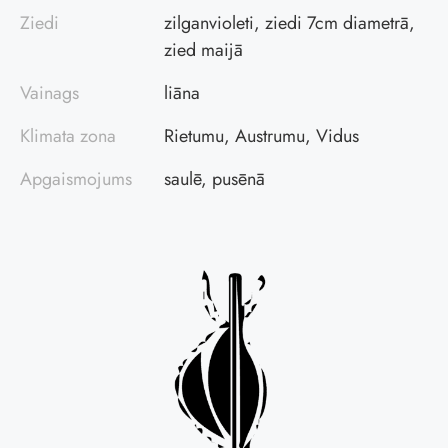
Ziedi
zilganvioleti, ziedi 7cm diametrā,
zied maijā
Vainags
liāna
Klimata zona
Rietumu, Austrumu, Vidus
Apgaismojums
saulē, pusēnā