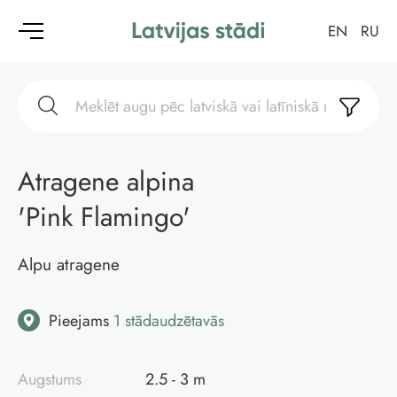
EN
RU
Atragene alpina
'Pink Flamingo'
Alpu atragene
Pieejams
1 stādaudzētavās
Augstums
2.5 - 3 m