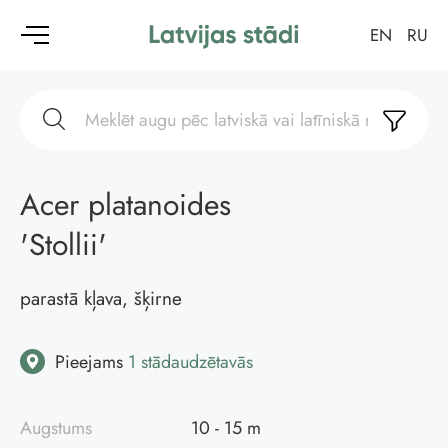
EN
RU
Acer platanoides
'Stollii'
parastā kļava, šķirne
Pieejams
1 stādaudzētavās
Augstums
10 - 15 m