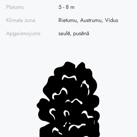
Platums
5 - 8 m
Klimata zona
Rietumu, Austrumu, Vidus
Apgaismojums
saulē, pusēnā