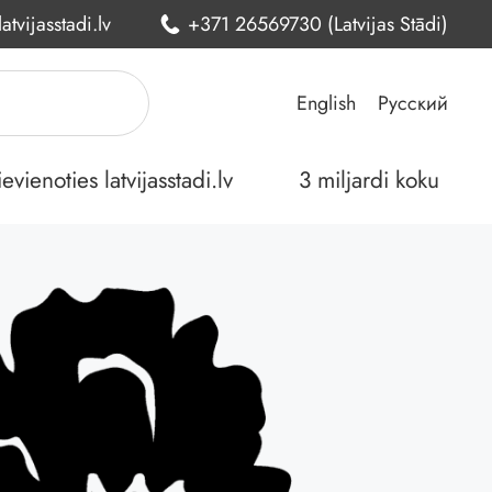
atvijasstadi.lv
+371 26569730 (Latvijas Stādi)
English
Русский
ienoties latvijasstadi.lv
3 miljardi koku