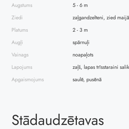
Augstums
5 - 6 m
Ziedi
zaļgandzelteni, zied maij
Platums
2 - 3 m
Augļi
spārnuļi
Vainags
noapaļots
Lapojums
zaļš, lapas trīsstaraini sal
Apgaismojums
saulē, pusēnā
Stādaudzētavas