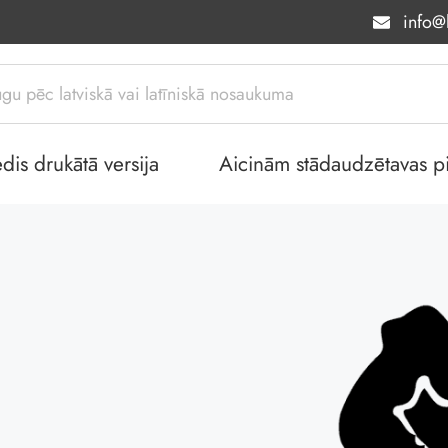
info@l
dis drukātā versija
Aicinām stādaudzētavas piev