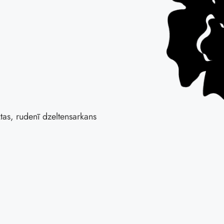
ā
iktas, rudenī dzeltensarkans