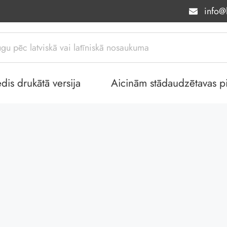
info@l
dis drukātā versija
Aicinām stādaudzētavas piev