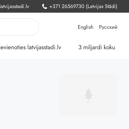
atvijasstadi.lv
+371 26569730 (Latvijas Stādi)
English
Русский
ienoties latvijasstadi.lv
3 miljardi koku