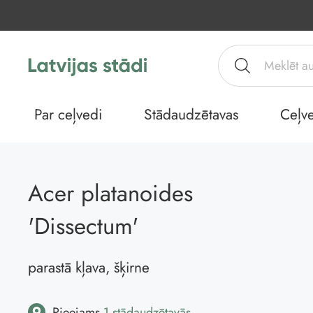
Par ceļvedi
Stādaudzētavas
Ceļve
Acer platanoides
'Dissectum'
parastā kļava, šķirne
Pieejams
1 stādaudzētavās