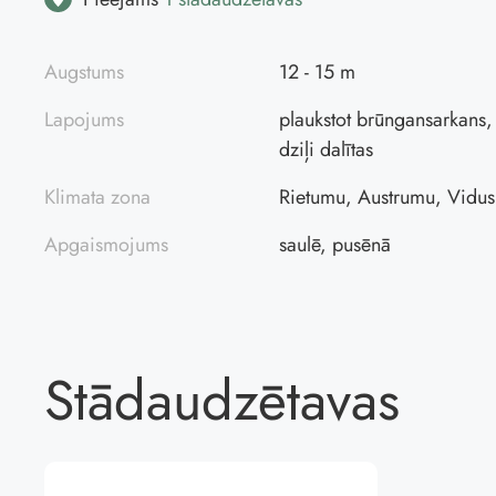
Augstums
12 - 15 m
Lapojums
plaukstot brūngansarkans, 
dziļi dalītas
Klimata zona
Rietumu, Austrumu, Vidus
Apgaismojums
saulē, pusēnā
Stādaudzētavas