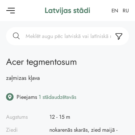
EN
RU
Acer tegmentosum
zaļmizas kļava
Pieejams
1 stādaudzētavās
Augstums
12 - 15 m
Ziedi
nokarenās skarās, zied maijā -