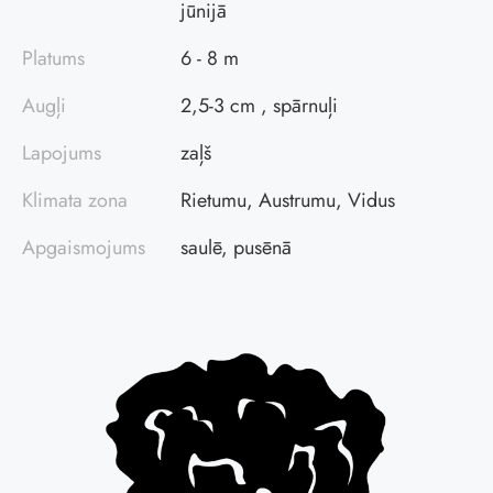
jūnijā
Platums
6 - 8 m
Augļi
2,5-3 cm , spārnuļi
Lapojums
zaļš
Klimata zona
Rietumu, Austrumu, Vidus
Apgaismojums
saulē, pusēnā