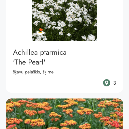
Achillea ptarmica
'The Pearl'
šķavu pelašķis, šķirne
3