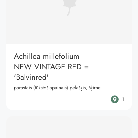
Achillea millefolium
NEW VINTAGE RED
=
'Balvinred'
parastais (tūkstošlapainais) pelašķis, šķirne
1