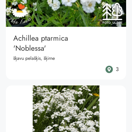
Achillea ptarmica
'Noblessa'
šķavu pelašķis, šķirne
3