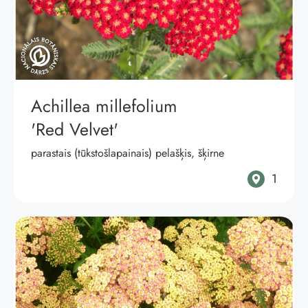
Achillea millefolium
'Red Velvet'
parastais (tūkstošlapainais) pelašķis, šķirne
1