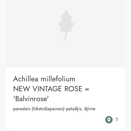
Achillea millefolium
NEW VINTAGE ROSE
=
'Balvinrose'
parastais (tūkstošlapainais) pelašķis, šķirne
1