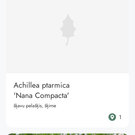
Achillea ptarmica
'Nana Compacta'
šķavu pelašķis, šķirne
1