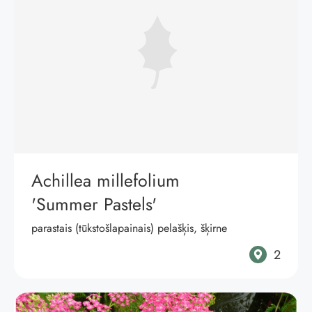
Achillea millefolium
'Summer Pastels'
parastais (tūkstošlapainais) pelašķis, šķirne
2