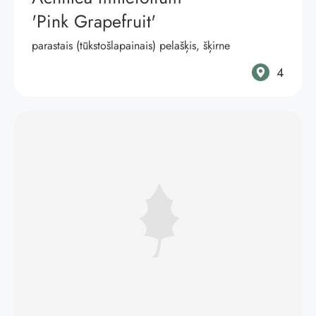
'Pink Grapefruit'
parastais (tūkstošlapainais) pelašķis, šķirne
4