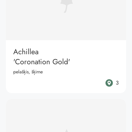
Achillea
'Coronation Gold'
pelašķis, šķirne
3