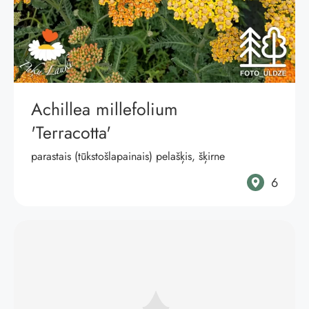
Achillea millefolium
'Terracotta'
parastais (tūkstošlapainais) pelašķis, šķirne
6