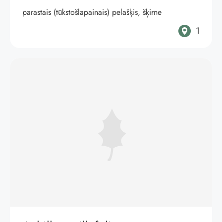
parastais (tūkstošlapainais) pelašķis, šķirne
1