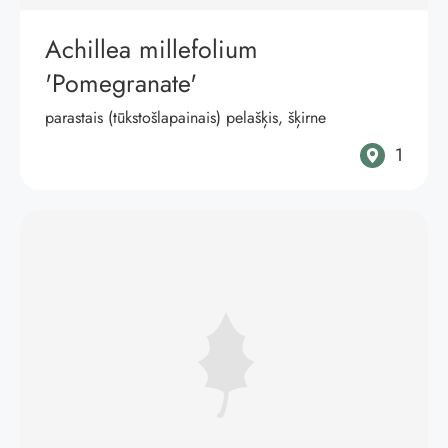
Achillea millefolium
'Pomegranate'
parastais (tūkstošlapainais) pelašķis, šķirne
1