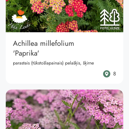
Achillea millefolium
'Paprika'
parastais (tūkstošlapainais) pelašķis, šķirne
8