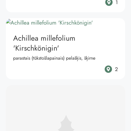
1
Achillea millefolium
'Kirschkönigin'
parastais (tūkstošlapainais) pelašķis, šķirne
2