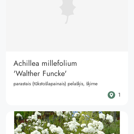
Achillea millefolium
'Walther Funcke'
parastais (tūkstošlapainais) pelašķis, šķirne
1