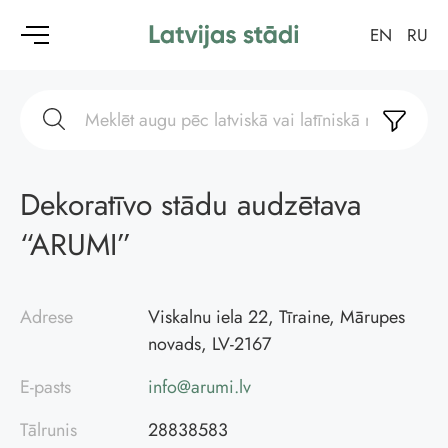
EN
RU
Dekoratīvo stādu audzētava
“ARUMI”
Adrese
Viskalnu iela 22, Tīraine, Mārupes
novads, LV-2167
E-pasts
info@arumi.lv
Tālrunis
28838583