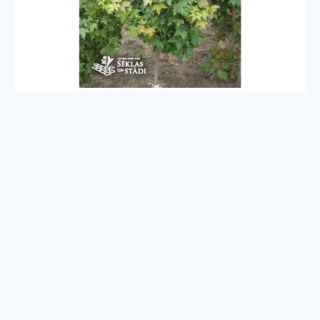
Acer platanoides
'Globosum'
parastā kļava, šķirne
9