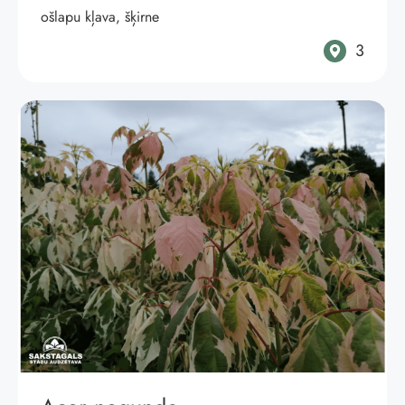
ošlapu kļava, šķirne
3