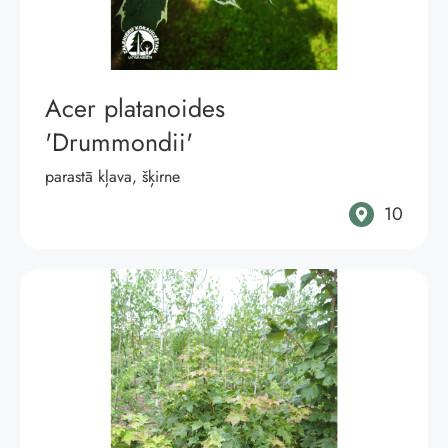
Acer platanoides
'Drummondii'
parastā kļava, šķirne
10