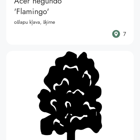
Acer negundo
'Flamingo'
ošlapu kļava, šķirne
7