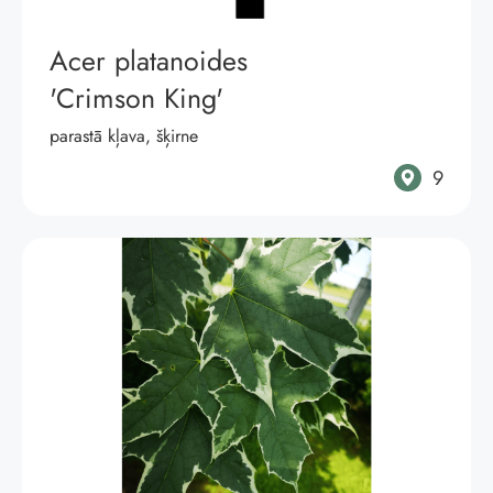
Acer platanoides
'Crimson King'
parastā kļava, šķirne
9