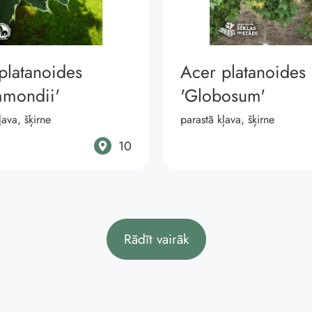
platanoides
Acer platanoides
mondii'
'Globosum'
ļava, šķirne
parastā kļava, šķirne
10
Rādīt vairāk