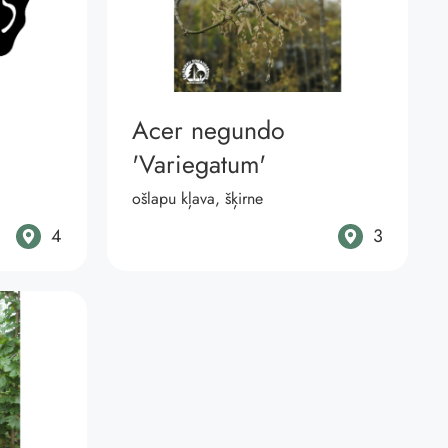
Acer negundo
'Variegatum'
ošlapu kļava, šķirne
4
3