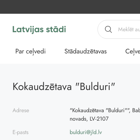
Par ceļvedi
Stādaudzētavas
Ceļve
Kokaudzētava "Bulduri"
Adrese
"Kokaudzētava "Bulduri"", Bab
novads, LV-2107
E-pasts
bulduri@jld.lv