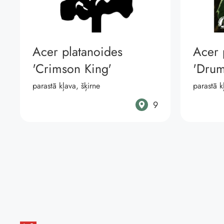
Acer platanoides
Acer 
'Crimson King'
'Drum
parastā kļava, šķirne
parastā k
9