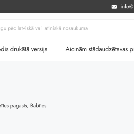
info@l
dis drukātā versija
Aicinām stādaudzētavas piev
ītes pagasts, Babītes