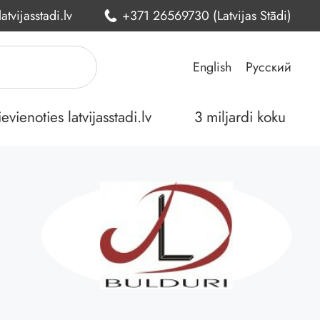
atvijasstadi.lv
+371 26569730 (Latvijas Stādi)
English
Русский
ienoties latvijasstadi.lv
3 miljardi koku