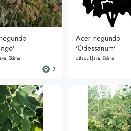
 negundo
Acer negundo
ingo'
'Odessanum'
ava, šķirne
ošlapu kļava, šķirne
7