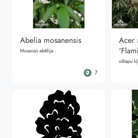
Abelia mosanensis
Acer
'Flam
Mosanas abēlija
ošlapu kļ
7