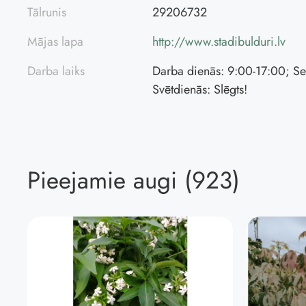
Tālrunis
29206732
Mājas lapa
http://www.stadibulduri.lv
Darba laiks
Darba dienās: 9:00-17:00; Se
Svētdienās: Slēgts!
Pieejamie augi (923)