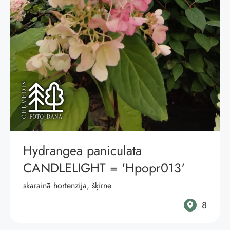
Hydrangea paniculata
CANDLELIGHT
= 'Hpopr013'
skarainā hortenzija, šķirne
8