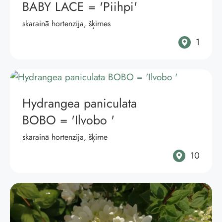
BABY LACE
= 'Piihpi'
skarainā hortenzija, šķirnes
1
Hydrangea paniculata
BOBO
= 'Ilvobo '
skarainā hortenzija, šķirne
10