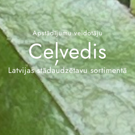
Apstādījumu veidotāju
Ceļvedis
Latvijas stādaudzētavu sortimentā