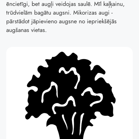
ēncietīgi, bet augļi veidojas saulē. Mīl kaļķainu,
trūdvielām bagātu augsni. Mikorizas augi -
pārstādot jāpievieno augsne no iepriekšējās
augšanas vietas.