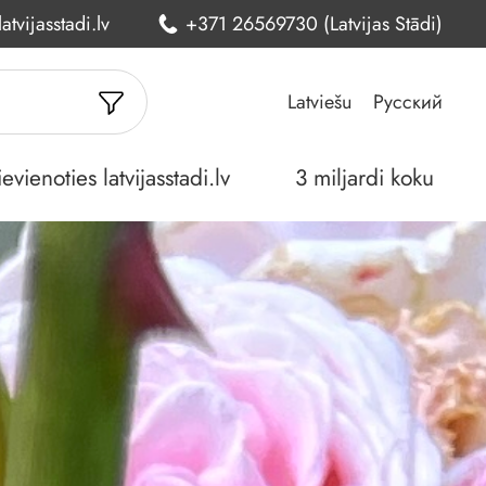
atvijasstadi.lv
+371 26569730 (Latvijas Stādi)
Latviešu
Русский
ienoties latvijasstadi.lv
3 miljardi koku