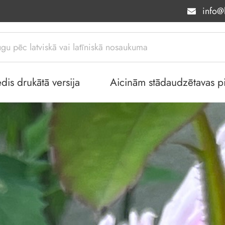
info@l
dis drukātā versija
Aicinām stādaudzētavas piev