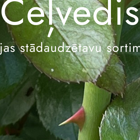
Ceļvedis
ijas stādaudzētavu sorti