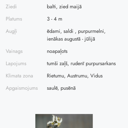
Ziedi
balti, zied maijā
Platums
3 - 4 m
Augļi
ēdami, saldi , purpurmelni,
ienākas augustā - jūlijā
Vainags
noapaļots
Lapojums
tumši zaļš, rudenī purpursarkans
Klimata zona
Rietumu, Austrumu, Vidus
Apgaismojums
saulē, pusēnā