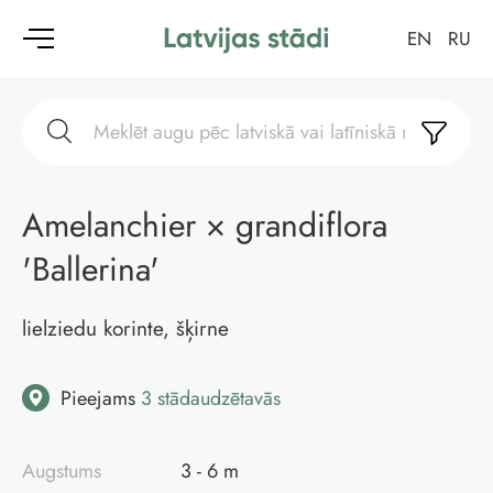
EN
RU
Amelanchier × grandiflora
'Ballerina'
lielziedu korinte, šķirne
Pieejams
3 stādaudzētavās
Augstums
3 - 6 m