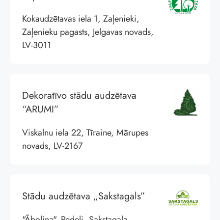
Kokaudzētavas iela 1, Zaļenieki,
Zaļenieku pagasts, Jelgavas novads,
LV-3011
Dekoratīvo stādu audzētava
“ARUMI”
Viskalnu iela 22, Tīraine, Mārupes
novads, LV-2167
Stādu audzētava „Sakstagals”
"Āboliņa", Pedeļi, Sakstagala