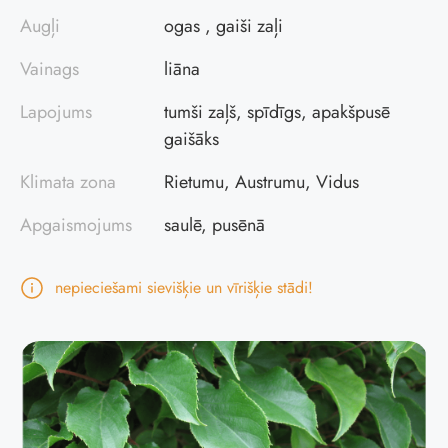
Augļi
ogas , gaiši zaļi
Vainags
liāna
Lapojums
tumši zaļš, spīdīgs, apakšpusē
gaišāks
Klimata zona
Rietumu, Austrumu, Vidus
Apgaismojums
saulē, pusēnā
nepieciešami sievišķie un vīrišķie stādi!