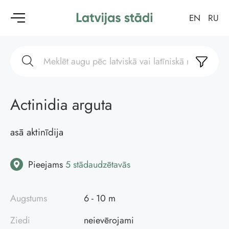
EN
RU
Actinidia arguta
asā aktinīdija
Pieejams
5 stādaudzētavās
Augstums
6 - 10 m
Ziedi
neievērojami