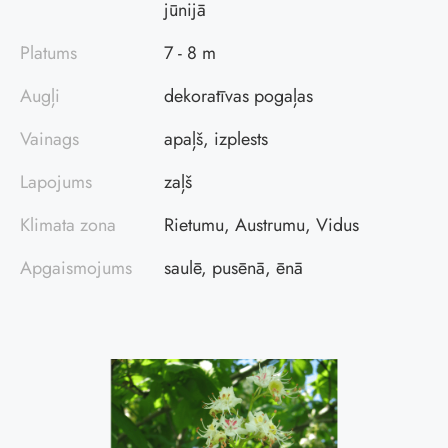
jūnijā
Platums
7 - 8 m
Augļi
dekoratīvas pogaļas
Vainags
apaļš, izplests
Lapojums
zaļš
Klimata zona
Rietumu, Austrumu, Vidus
Apgaismojums
saulē, pusēnā, ēnā