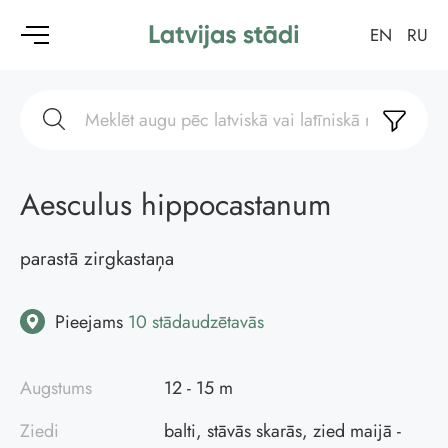
EN
RU
Aesculus hippocastanum
parastā zirgkastaņa
Pieejams
10 stādaudzētavās
Augstums
12 - 15 m
Ziedi
balti, stāvās skarās, zied maijā -