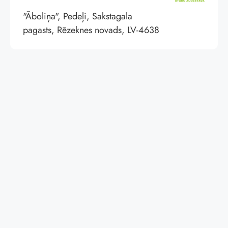
"Āboliņa", Pedeļi, Sakstagala
pagasts, Rēzeknes novads, LV-4638
© Labie Koki
Privātuma politika
Par ceļvedi
Stādaudzētavas
Mājas lapas izstrāde