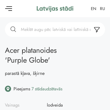
EN
RU
Acer platanoides
'Purple Globe'
parastā kļava, šķirne
Pieejams
7 stādaudzētavās
Vainags
lodveida