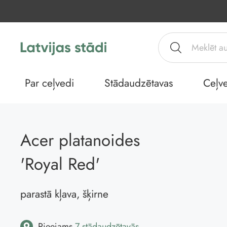
Par ceļvedi
Stādaudzētavas
Ceļve
Acer platanoides
'Royal Red'
parastā kļava, šķirne
Pieejams
7 stādaudzētavās