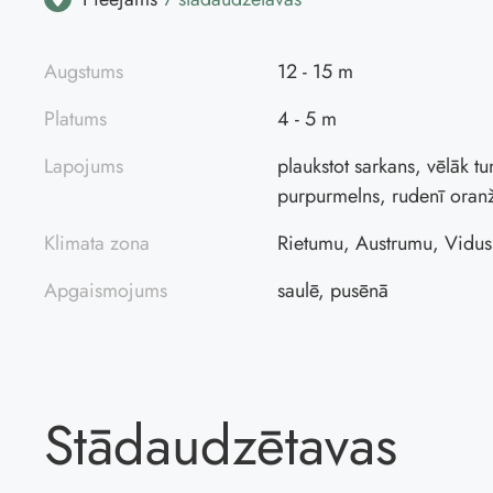
Augstums
12 - 15 m
Platums
4 - 5 m
Lapojums
plaukstot sarkans, vēlāk tu
purpurmelns, rudenī oran
Klimata zona
Rietumu, Austrumu, Vidus
Apgaismojums
saulē, pusēnā
Stādaudzētavas