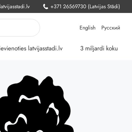
atvijasstadi.lv
+371 26569730 (Latvijas Stādi)
English
Русский
ienoties latvijasstadi.lv
3 miljardi koku