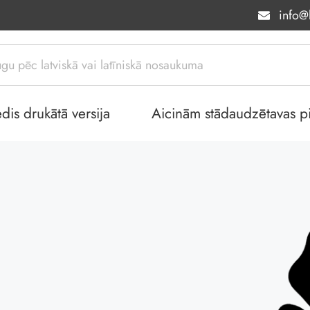
info@l
dis drukātā versija
Aicinām stādaudzētavas piev