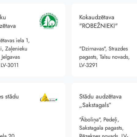
eku
Kokaudzētava
zētava
"ROBEŽNIEKI"
tavas iela 1,
i, Zaļenieku
"Dzirnavas", Strazdes
 Jelgavas
pagasts, Talsu novads,
 LV-3011
LV-3291
s stādu
Stādu audzētava
„Sakstagals”
"Āboliņa", Pedeļi,
Sakstagala pagasts,
iela 20,
Rēzeknes novads, LV-