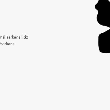
mši sarkans līdz
žsarkans