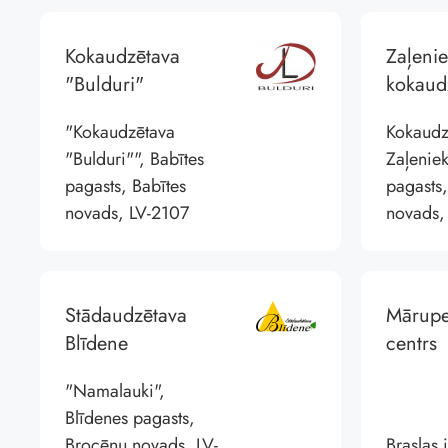
Kokaudzētava
Zaļeni
"Bulduri"
kokaud
"Kokaudzētava
Kokaudzē
"Bulduri"", Babītes
Zaļeniek
pagasts, Babītes
pagasts,
novads, LV-2107
novads,
Stādaudzētava
Mārupe
Blīdene
centrs
"Namalauki",
Blīdenes pagasts,
Brocēnu novads, LV-
Braslas 